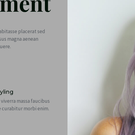
tment
bitasse placerat sed
risus magna aenean
uere.
tyling
 viverra massa faucibus
e curabitur morbi enim.