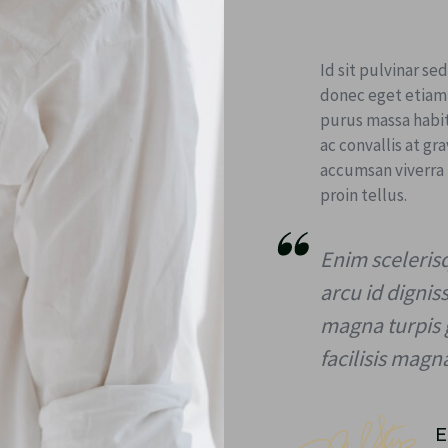
Id sit pulvinar sed
donec eget etiam 
purus massa habi
ac convallis at gr
accumsan viverra 
proin tellus.
Enim sceleris
arcu id dignis
magna turpis
facilisis magn
E