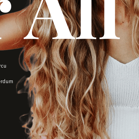
 All
rcu
terdum