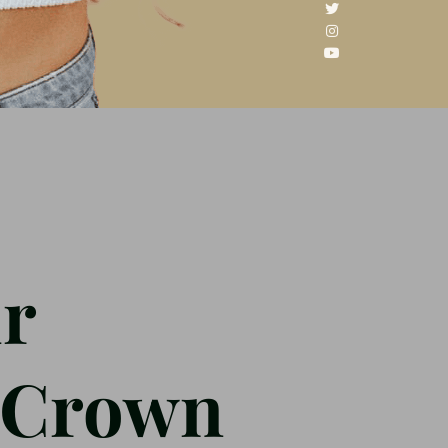
ir
r Crown