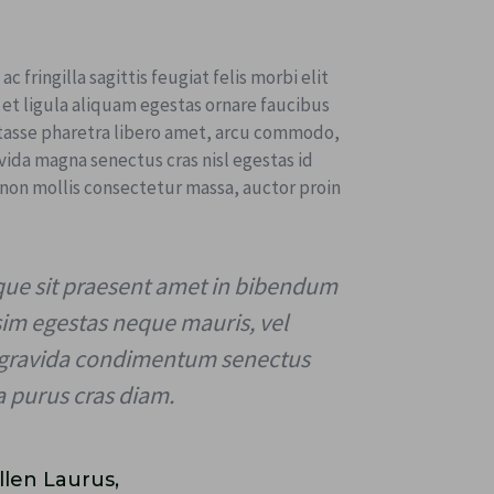
 ac fringilla sagittis feugiat felis morbi elit
et ligula aliquam egestas ornare faucibus
tasse pharetra libero amet, arcu commodo,
avida magna senectus cras nisl egestas id
non mollis consectetur massa, auctor proin
que sit praesent amet in bibendum
sim egestas neque mauris, vel
 gravida condimentum senectus
a purus cras diam.
llen Laurus,